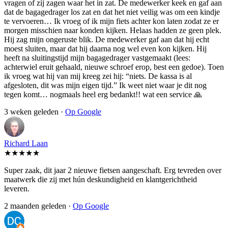
vragen of zij zagen waar het in zat. De medewerker keek en gaf aan
dat de bagagedrager los zat en dat het niet veilig was om een kindje
te vervoeren… Ik vroeg of ik mijn fiets achter kon laten zodat ze er
morgen misschien naar konden kijken. Helaas hadden ze geen plek.
Hij zag mijn ongeruste blik. De medewerker gaf aan dat hij echt
moest sluiten, maar dat hij daarna nog wel even kon kijken. Hij
heeft na sluitingstijd mijn bagagedrager vastgemaakt (lees:
achterwiel eruit gehaald, nieuwe schroef erop, best een gedoe). Toen
ik vroeg wat hij van mij kreeg zei hij: “niets. De kassa is al
afgesloten, dit was mijn eigen tijd.” Ik weet niet waar je dit nog
tegen komt… nogmaals heel erg bedankt!! wat een service 🙏
3 weken geleden ·
Op Google
Richard Laan
★★★★★
Super zaak, dit jaar 2 nieuwe fietsen aangeschaft. Erg tevreden over
maatwerk die zij met hún deskundigheid en klantgerichtheid
leveren.
2 maanden geleden ·
Op Google