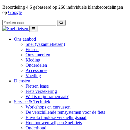
Beoordeling
4,6
gebaseerd op
266
individuele klantbeoordelingen
op
Google
Ons aanbod
Snel (vakantiefietsen)
Fietsen
Onze merken
Kleding
Onderdelen
Accessoires
Voeding
Diensten
Fietsen lease
Fiets verzekering
Wat is mijn framemaat?
Service & Techniek
Workshops en cursussen
De verschillende remsystemen voor de fiets
Enviolo traploze versnellingsnaaf
Hoe bouwen wij een Snel fiets
Onderhoud