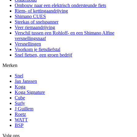
Ombouw naar een elektrisch ondersteunde fiets
Riem- of kettingaandrijving
Shimano CUES
Steekas of snelspanner
Veer riemaandrijving
Verschil tussen een Rohloff- en een Shimano Alfine
versnellingsnaaf
Versnellingen
Voorkom je fietsdiefstal
Snel fietsen, een groen bedrijf
Merken
Snel
Jan Janssen
Koga
Koga Signature
Cube
Surly
J Guillem
Roetz
WATT
BSP
Volg ons