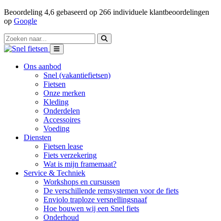
Beoordeling
4,6
gebaseerd op
266
individuele klantbeoordelingen
op
Google
Ons aanbod
Snel (vakantiefietsen)
Fietsen
Onze merken
Kleding
Onderdelen
Accessoires
Voeding
Diensten
Fietsen lease
Fiets verzekering
Wat is mijn framemaat?
Service & Techniek
Workshops en cursussen
De verschillende remsystemen voor de fiets
Enviolo traploze versnellingsnaaf
Hoe bouwen wij een Snel fiets
Onderhoud