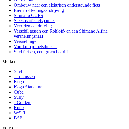
Ombouw naar een elektrisch ondersteunde fiets
Riem- of kettingaandrijving
Shimano CUES
Steekas of snelspanner
Veer riemaandrijving
Verschil tussen een Rohloff- en een Shimano Alfine
versnellingsnaaf
Versnellingen
Voorkom je fietsdiefstal
Snel fietsen, een groen bedrijf
Merken
Snel
Jan Janssen
Koga
Koga Signature
Cube
Surly
J Guillem
Roetz
WATT
BSP
Volg ons