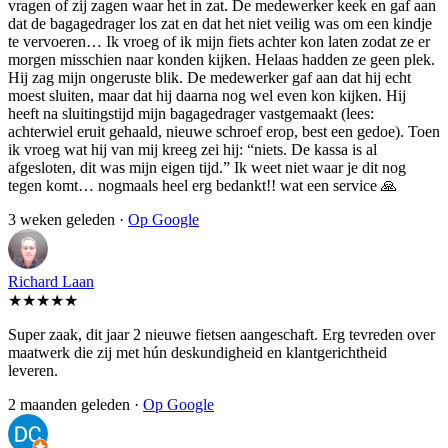
vragen of zij zagen waar het in zat. De medewerker keek en gaf aan
dat de bagagedrager los zat en dat het niet veilig was om een kindje
te vervoeren… Ik vroeg of ik mijn fiets achter kon laten zodat ze er
morgen misschien naar konden kijken. Helaas hadden ze geen plek.
Hij zag mijn ongeruste blik. De medewerker gaf aan dat hij echt
moest sluiten, maar dat hij daarna nog wel even kon kijken. Hij
heeft na sluitingstijd mijn bagagedrager vastgemaakt (lees:
achterwiel eruit gehaald, nieuwe schroef erop, best een gedoe). Toen
ik vroeg wat hij van mij kreeg zei hij: “niets. De kassa is al
afgesloten, dit was mijn eigen tijd.” Ik weet niet waar je dit nog
tegen komt… nogmaals heel erg bedankt!! wat een service 🙏
3 weken geleden ·
Op Google
Richard Laan
★★★★★
Super zaak, dit jaar 2 nieuwe fietsen aangeschaft. Erg tevreden over
maatwerk die zij met hún deskundigheid en klantgerichtheid
leveren.
2 maanden geleden ·
Op Google