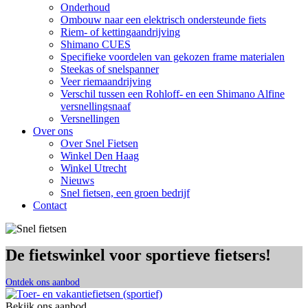
Onderhoud
Ombouw naar een elektrisch ondersteunde fiets
Riem- of kettingaandrijving
Shimano CUES
Specifieke voordelen van gekozen frame materialen
Steekas of snelspanner
Veer riemaandrijving
Verschil tussen een Rohloff- en een Shimano Alfine
versnellingsnaaf
Versnellingen
Over ons
Over Snel Fietsen
Winkel Den Haag
Winkel Utrecht
Nieuws
Snel fietsen, een groen bedrijf
Contact
De fietswinkel voor sportieve fietsers!
Ontdek ons aanbod
Bekijk ons aanbod