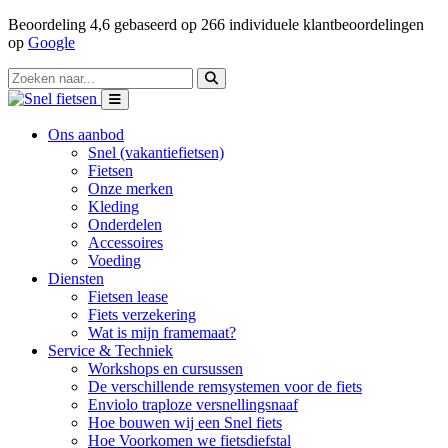
Beoordeling
4,6
gebaseerd op
266
individuele klantbeoordelingen
op
Google
Ons aanbod
Snel (vakantiefietsen)
Fietsen
Onze merken
Kleding
Onderdelen
Accessoires
Voeding
Diensten
Fietsen lease
Fiets verzekering
Wat is mijn framemaat?
Service & Techniek
Workshops en cursussen
De verschillende remsystemen voor de fiets
Enviolo traploze versnellingsnaaf
Hoe bouwen wij een Snel fiets
Hoe Voorkomen we fietsdiefstal