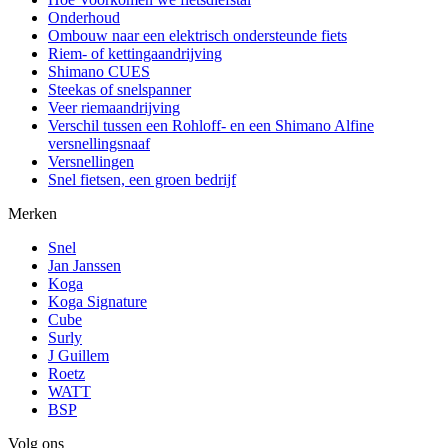
Onderhoud
Ombouw naar een elektrisch ondersteunde fiets
Riem- of kettingaandrijving
Shimano CUES
Steekas of snelspanner
Veer riemaandrijving
Verschil tussen een Rohloff- en een Shimano Alfine
versnellingsnaaf
Versnellingen
Snel fietsen, een groen bedrijf
Merken
Snel
Jan Janssen
Koga
Koga Signature
Cube
Surly
J Guillem
Roetz
WATT
BSP
Volg ons