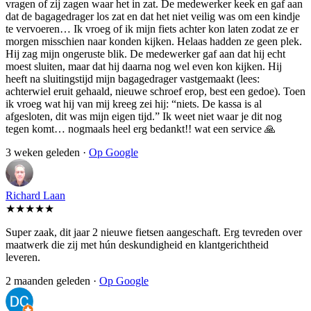
vragen of zij zagen waar het in zat. De medewerker keek en gaf aan
dat de bagagedrager los zat en dat het niet veilig was om een kindje
te vervoeren… Ik vroeg of ik mijn fiets achter kon laten zodat ze er
morgen misschien naar konden kijken. Helaas hadden ze geen plek.
Hij zag mijn ongeruste blik. De medewerker gaf aan dat hij echt
moest sluiten, maar dat hij daarna nog wel even kon kijken. Hij
heeft na sluitingstijd mijn bagagedrager vastgemaakt (lees:
achterwiel eruit gehaald, nieuwe schroef erop, best een gedoe). Toen
ik vroeg wat hij van mij kreeg zei hij: “niets. De kassa is al
afgesloten, dit was mijn eigen tijd.” Ik weet niet waar je dit nog
tegen komt… nogmaals heel erg bedankt!! wat een service 🙏
3 weken geleden ·
Op Google
Richard Laan
★★★★★
Super zaak, dit jaar 2 nieuwe fietsen aangeschaft. Erg tevreden over
maatwerk die zij met hún deskundigheid en klantgerichtheid
leveren.
2 maanden geleden ·
Op Google